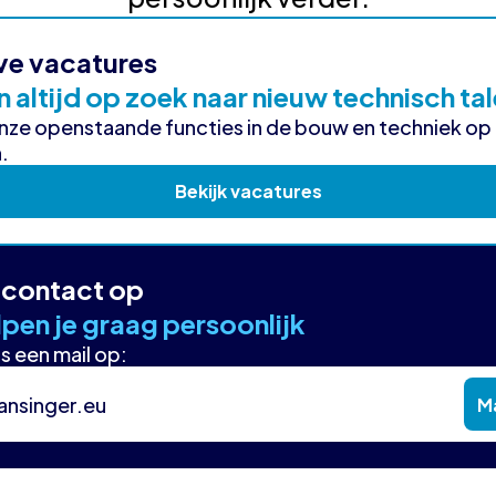
ve vacatures
n altijd op zoek naar nieuw technisch ta
onze openstaande functies in de bouw en techniek op
.
Bekijk vacatures
contact op
pen je graag persoonlijk
s een mail op:
ansinger.eu
Ma