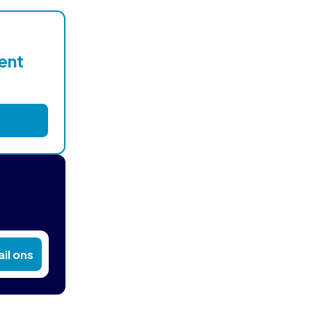
lent
il ons