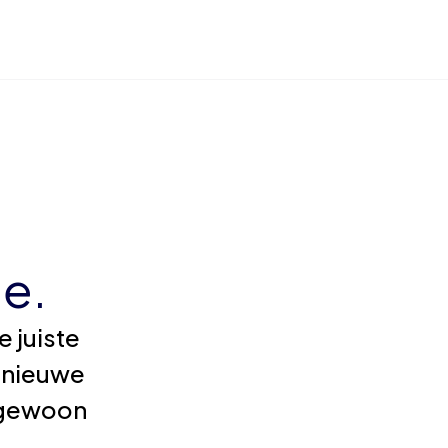
e.
 juiste
 nieuwe
e gewoon