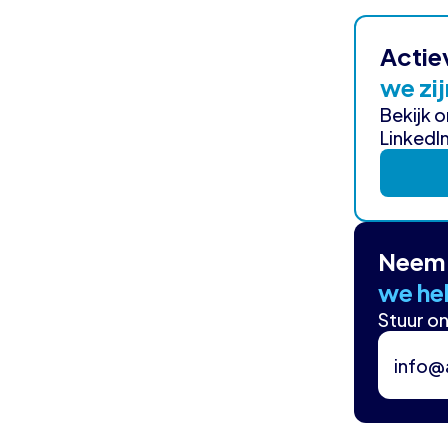
Actie
we zij
Bekijk 
LinkedIn
Neem 
we hel
Stuur on
info@