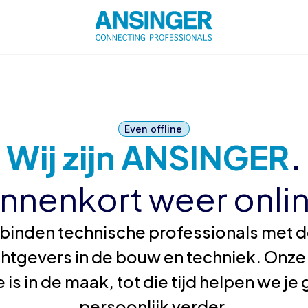
Even offline
Wij zijn ANSINGER
.
innenkort weer onlin
binden technische professionals met de
htgevers in de bouw en techniek. Onze
 is in de maak, tot die tijd helpen we j
persoonlijk verder.