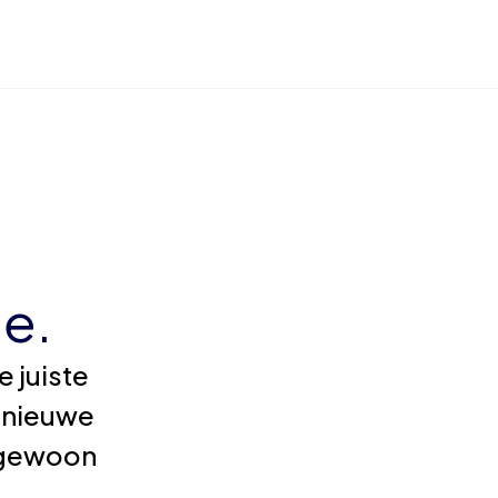
e.
 juiste
 nieuwe
e gewoon