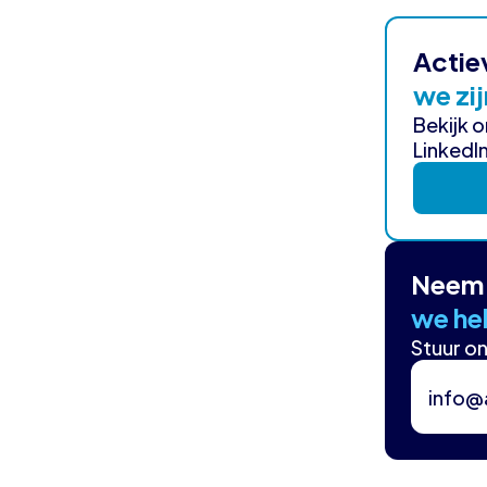
Actie
we zij
Bekijk 
LinkedIn
Neem 
we hel
Stuur on
info@