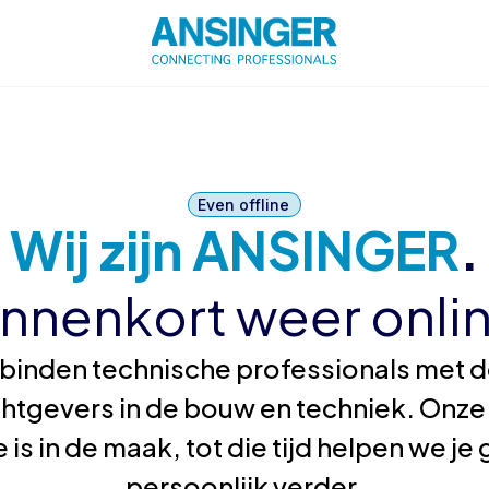
Even offline
Wij zijn ANSINGER
.
innenkort weer onlin
binden technische professionals met de
htgevers in de bouw en techniek. Onze
 is in de maak, tot die tijd helpen we j
persoonlijk verder.