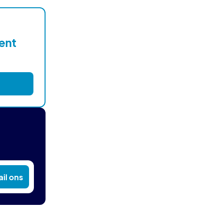
lent
il ons