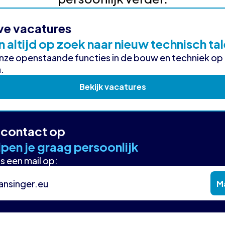
ve vacatures
n altijd op zoek naar nieuw technisch ta
onze openstaande functies in de bouw en techniek op
.
Bekijk vacatures
contact op
pen je graag persoonlijk
s een mail op:
ansinger.eu
Ma