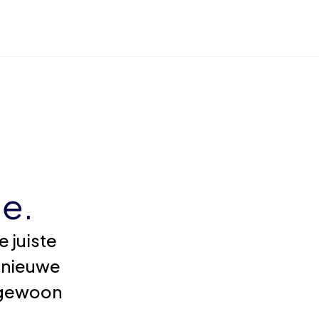
e.
 juiste
 nieuwe
e gewoon