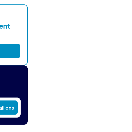
lent
il ons