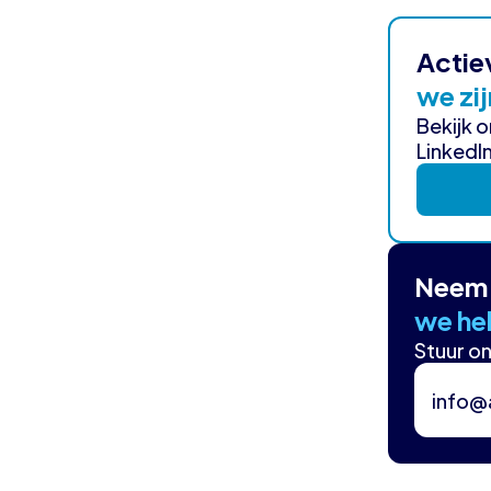
Actie
we zij
Bekijk 
LinkedIn
Neem 
we hel
Stuur on
info@