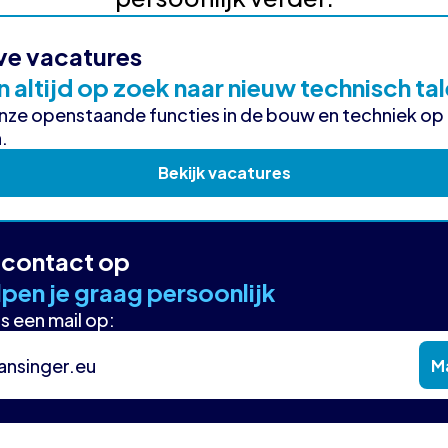
ve vacatures
n altijd op zoek naar nieuw technisch ta
onze openstaande functies in de bouw en techniek op
.
Bekijk vacatures
contact op
pen je graag persoonlijk
s een mail op:
ansinger.eu
Ma