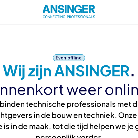
Even offline
Wij zijn ANSINGER
.
innenkort weer onlin
binden technische professionals met de
htgevers in de bouw en techniek. Onze
 is in de maak, tot die tijd helpen we j
persoonlijk verder.