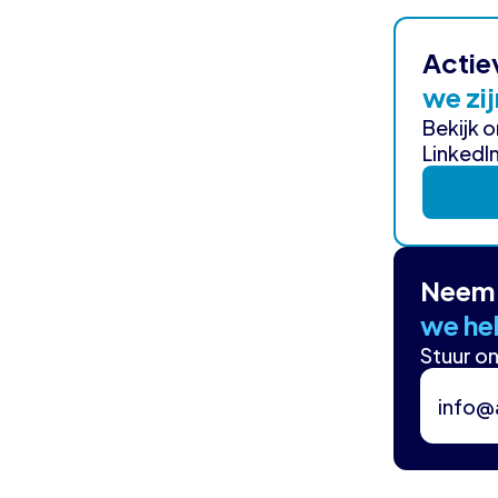
Actie
we zij
Bekijk 
LinkedIn
Neem 
we hel
Stuur on
info@