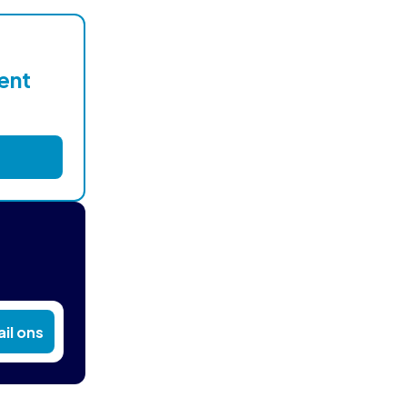
lent
il ons