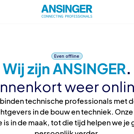
Even offline
Wij zijn ANSINGER
.
innenkort weer onlin
binden technische professionals met de
htgevers in de bouw en techniek. Onze
 is in de maak, tot die tijd helpen we j
persoonlijk verder.