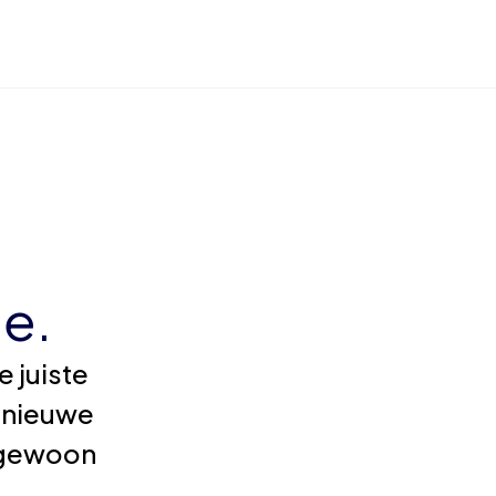
e.
 juiste
 nieuwe
e gewoon