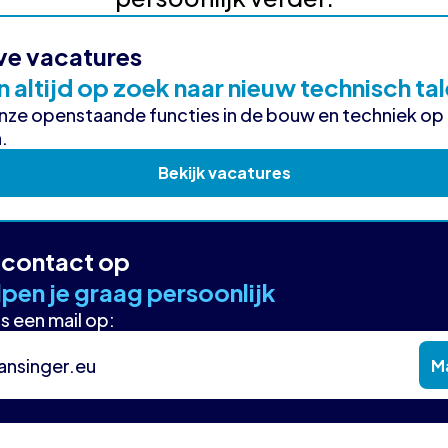
ve vacatures
n altijd op zoek naar nieuw technisch ta
onze openstaande functies in de bouw en techniek op
.
Bekijk vacatures
contact op
pen je graag persoonlijk
s een mail op:
ansinger.eu
Ma