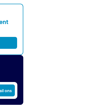
lent
il ons