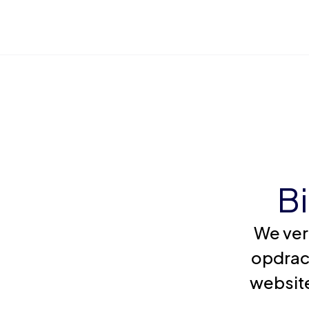
B
We ver
opdrac
website