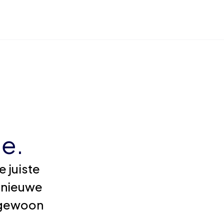
e.
 juiste
 nieuwe
e gewoon