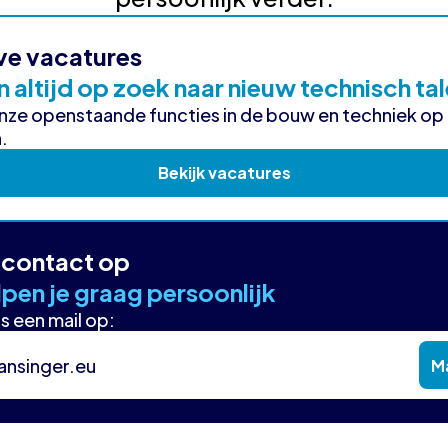
ve vacatures
n altijd op zoek naar nieuw technisch ta
onze openstaande functies in de bouw en techniek op
.
Bekijk vacatures
contact op
pen je graag persoonlijk
s een mail op:
ansinger.eu
Ma