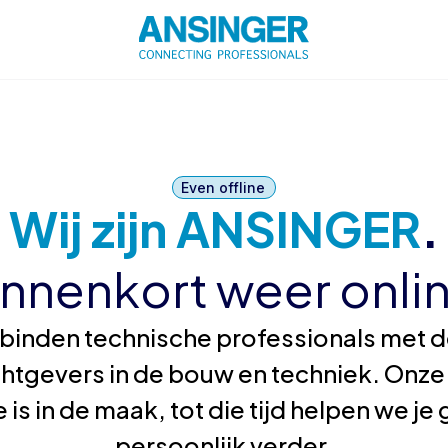
Even offline
Wij zijn ANSINGER
.
innenkort weer onlin
binden technische professionals met de
htgevers in de bouw en techniek. Onze
 is in de maak, tot die tijd helpen we j
persoonlijk verder.