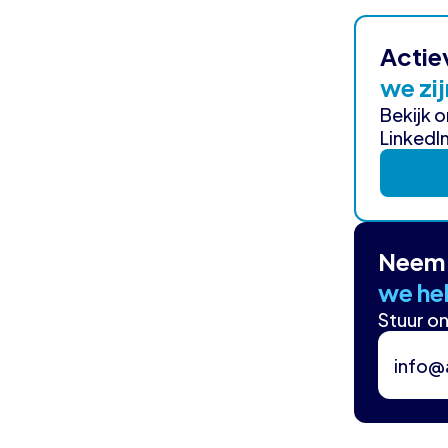
Actie
we zij
Bekijk 
LinkedIn
Neem 
we hel
Stuur on
info@