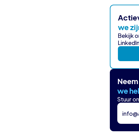
Actie
we zij
Bekijk 
LinkedIn
Neem 
we hel
Stuur on
info@