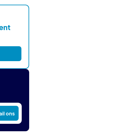
lent
il ons