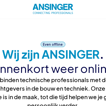
Even offline
Wij zijn ANSINGER
.
innenkort weer onlin
binden technische professionals met de
htgevers in de bouw en techniek. Onze
 is in de maak, tot die tijd helpen we j
persoonlijk verder.