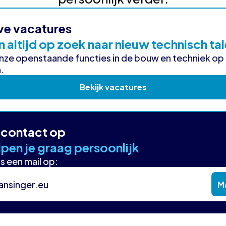
ve vacatures
n altijd op zoek naar nieuw technisch ta
onze openstaande functies in de bouw en techniek op
.
Bekijk vacatures
contact op
pen je graag persoonlijk
s een mail op:
ansinger.eu
Ma