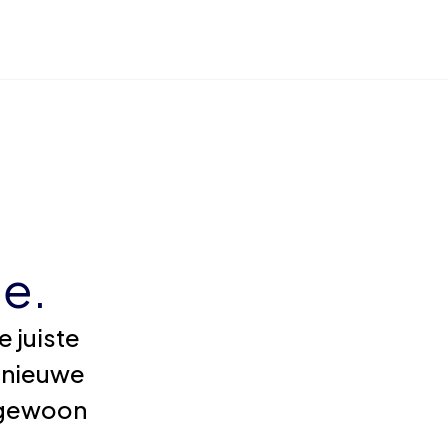
e.
 juiste
 nieuwe
e gewoon