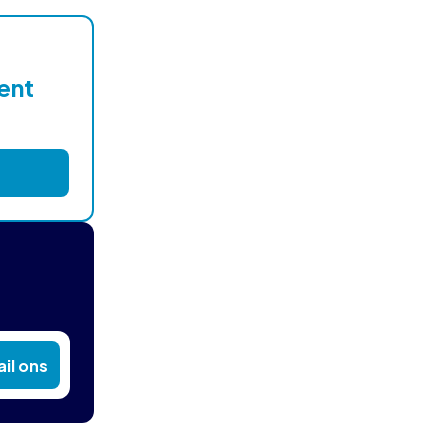
lent
il ons