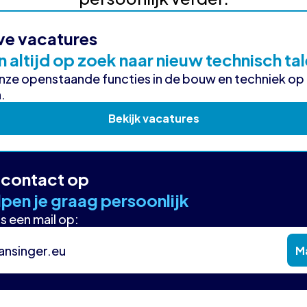
ve vacatures
n altijd op zoek naar nieuw technisch ta
onze openstaande functies in de bouw en techniek op
.
Bekijk vacatures
contact op
pen je graag persoonlijk
s een mail op:
ansinger.eu
Ma