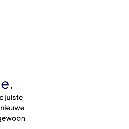
e.
 juiste
 nieuwe
e gewoon