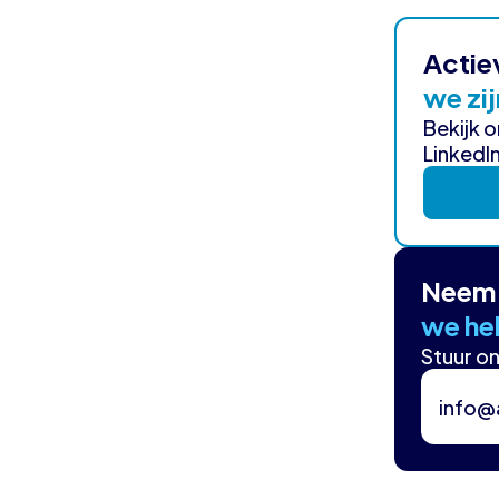
Actie
we zij
Bekijk 
LinkedIn
Neem 
we hel
Stuur on
info@