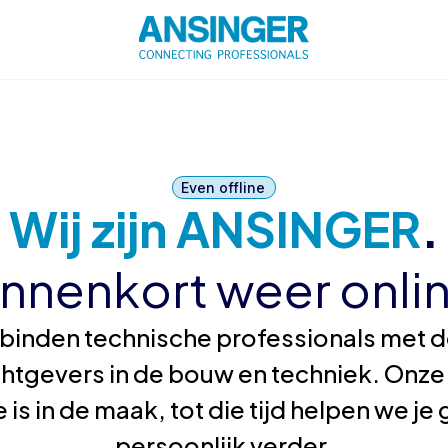
Even offline
Wij zijn ANSINGER
.
innenkort weer onlin
binden technische professionals met de
htgevers in de bouw en techniek. Onze
 is in de maak, tot die tijd helpen we j
persoonlijk verder.