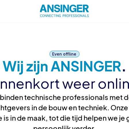
Even offline
Wij zijn ANSINGER
.
innenkort weer onlin
binden technische professionals met de
htgevers in de bouw en techniek. Onze
 is in de maak, tot die tijd helpen we j
persoonlijk verder.