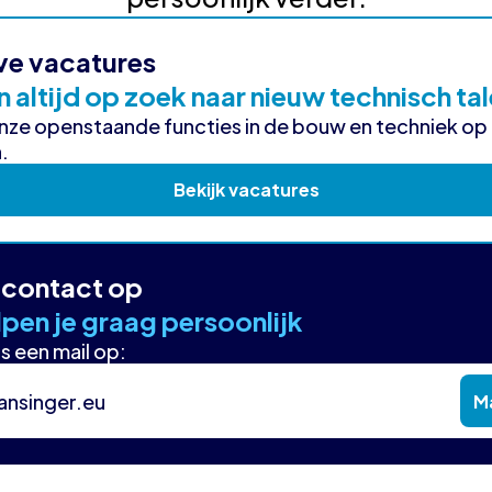
ve vacatures
n altijd op zoek naar nieuw technisch ta
onze openstaande functies in de bouw en techniek op
.
Bekijk vacatures
contact op
pen je graag persoonlijk
s een mail op:
ansinger.eu
Ma