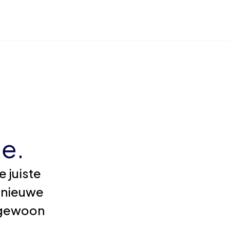
e.
 juiste
 nieuwe
e gewoon