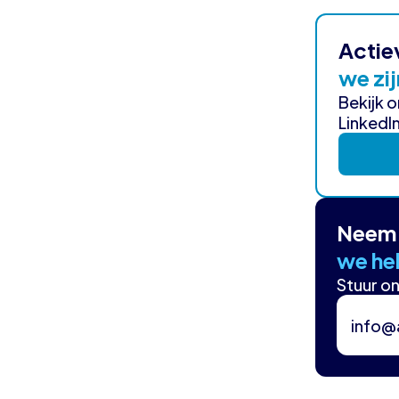
Actie
we zij
Bekijk 
LinkedIn
Neem 
we hel
Stuur on
info@