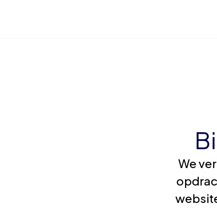
B
We ver
opdrac
website