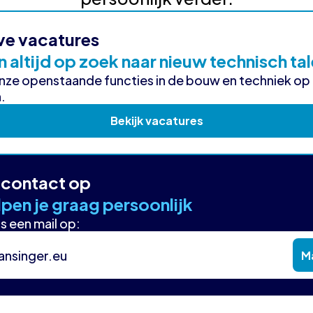
ve vacatures
n altijd op zoek naar nieuw technisch ta
onze openstaande functies in de bouw en techniek op
.
Bekijk vacatures
contact op
pen je graag persoonlijk
s een mail op:
ansinger.eu
Ma