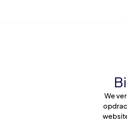
B
We ver
opdrac
website