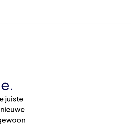
e.
 juiste
 nieuwe
e gewoon