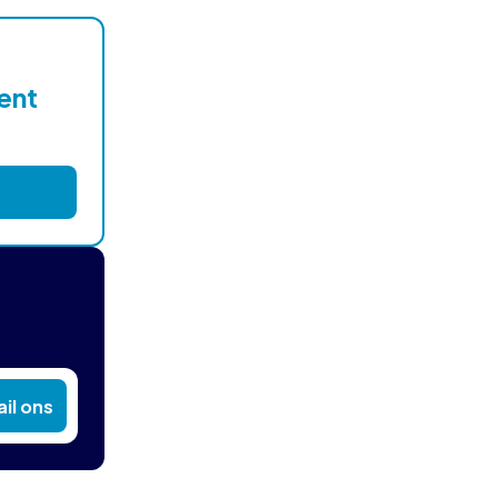
lent
il ons