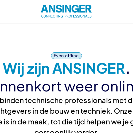
Even offline
Wij zijn ANSINGER
.
innenkort weer onlin
binden technische professionals met de
htgevers in de bouw en techniek. Onze
 is in de maak, tot die tijd helpen we j
persoonlijk verder.