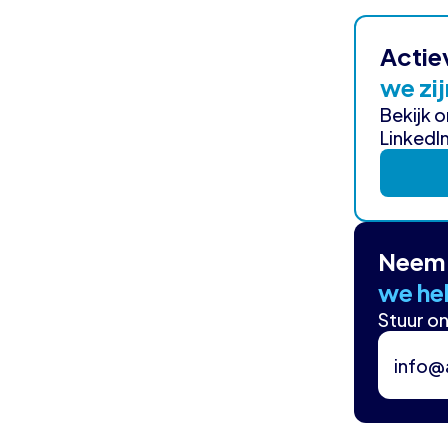
Actie
we zij
Bekijk 
LinkedIn
Neem 
we hel
Stuur on
info@