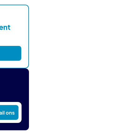
lent
il ons