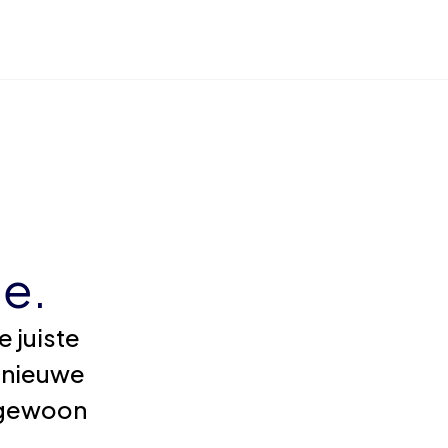
e.
 juiste
 nieuwe
e gewoon