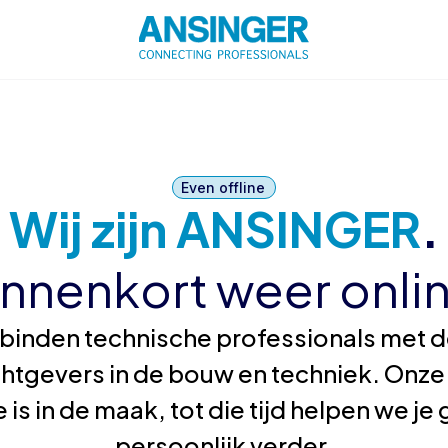
Even offline
Wij zijn ANSINGER
.
innenkort weer onlin
binden technische professionals met de
htgevers in de bouw en techniek. Onze
 is in de maak, tot die tijd helpen we j
persoonlijk verder.