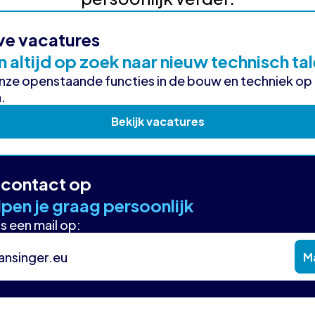
ve vacatures
n altijd op zoek naar nieuw technisch ta
onze openstaande functies in de bouw en techniek op
.
Bekijk vacatures
contact op
pen je graag persoonlijk
s een mail op:
ansinger.eu
Ma