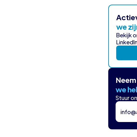
Actie
we zij
Bekijk 
LinkedIn
Neem 
we hel
Stuur on
info@