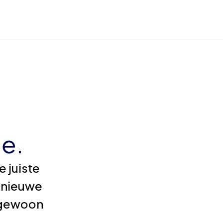
e.
 juiste
 nieuwe
e gewoon