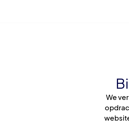
B
We ver
opdrac
website