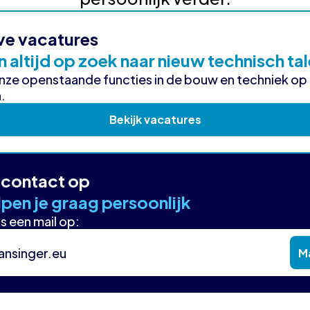
ve vacatures
n altijd op zoek naar nieuw technisch ta
onze openstaande functies in de bouw en techniek op
.
Bekijk vacatures
contact op
pen je graag persoonlijk
s een mail op:
ansinger.eu
Ma