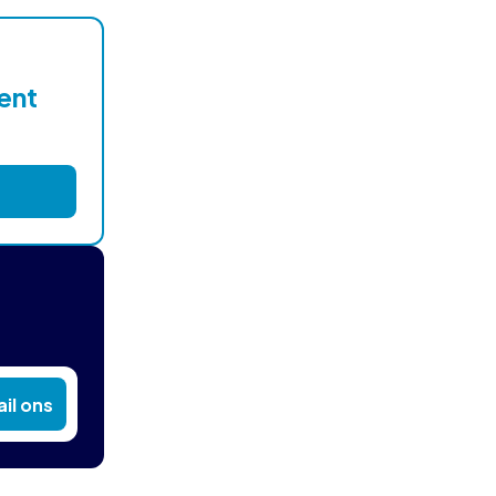
lent
il ons