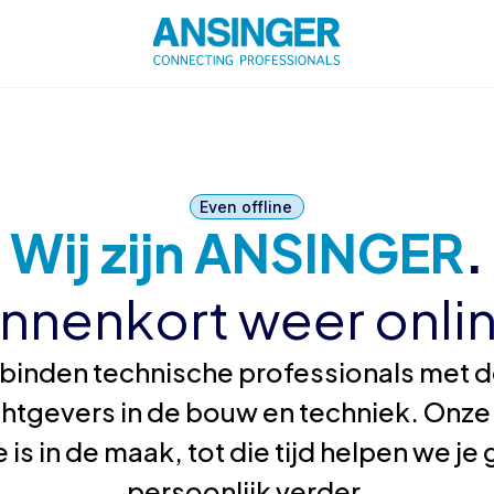
Even offline
Wij zijn ANSINGER
.
innenkort weer onlin
binden technische professionals met de
htgevers in de bouw en techniek. Onze
 is in de maak, tot die tijd helpen we j
persoonlijk verder.