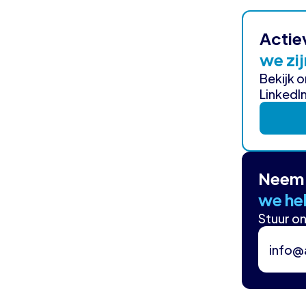
Actie
we zij
Bekijk 
LinkedIn
Neem 
we hel
Stuur on
info@