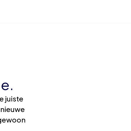
e.
 juiste
 nieuwe
e gewoon