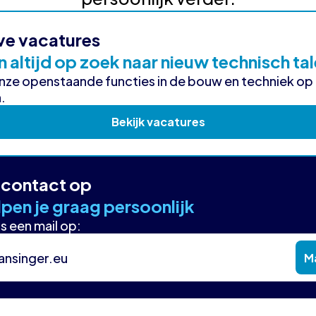
ve vacatures
n altijd op zoek naar nieuw technisch ta
onze openstaande functies in de bouw en techniek op
.
Bekijk vacatures
contact op
pen je graag persoonlijk
s een mail op:
ansinger.eu
Ma