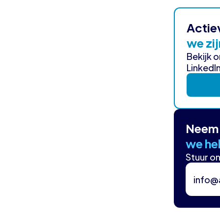
Actie
we zij
Bekijk 
LinkedIn
Neem 
we hel
Stuur on
info@