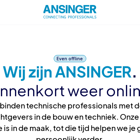
Even offline
Wij zijn ANSINGER
.
innenkort weer onlin
binden technische professionals met de
htgevers in de bouw en techniek. Onze
 is in de maak, tot die tijd helpen we j
persoonlijk verder.