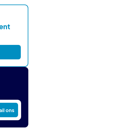
lent
il ons